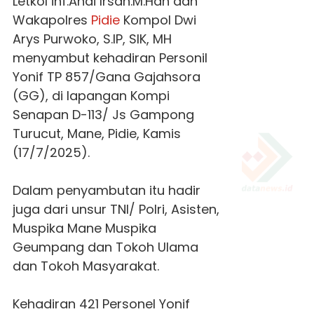
Letkol inf.Andi Irsan.M.Han dan
Wakapolres
Pidie
Kompol Dwi
Arys Purwoko, S.IP, SIK, MH
menyambut kehadiran Personil
Yonif TP 857/Gana Gajahsora
(GG), di lapangan Kompi
Senapan D-113/ Js Gampong
Turucut, Mane, Pidie, Kamis
(17/7/2025).
Dalam penyambutan itu hadir
juga dari unsur TNI/ Polri, Asisten,
Muspika Mane Muspika
Geumpang dan Tokoh Ulama
dan Tokoh Masyarakat.
Kehadiran 421 Personel Yonif