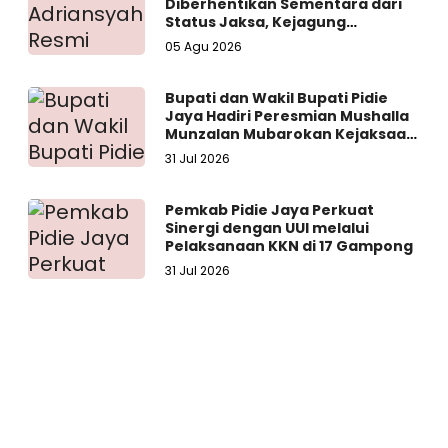
Diberhentikan Sementara dari
Status Jaksa, Kejagung
Persilakan Ajukan Praperadilan
05 Agu 2026
Bupati dan Wakil Bupati Pidie
Jaya Hadiri Peresmian Mushalla
Munzalan Mubarokan Kejaksaan
Negeri Pidie Jaya
31 Jul 2026
Pemkab Pidie Jaya Perkuat
Sinergi dengan UUI melalui
Pelaksanaan KKN di 17 Gampong
31 Jul 2026