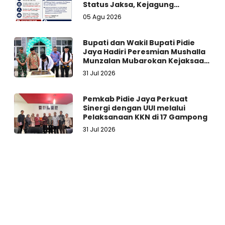
Status Jaksa, Kejagung
Persilakan Ajukan Praperadilan
05 Agu 2026
Bupati dan Wakil Bupati Pidie
Jaya Hadiri Peresmian Mushalla
Munzalan Mubarokan Kejaksaan
Negeri Pidie Jaya
31 Jul 2026
Pemkab Pidie Jaya Perkuat
Sinergi dengan UUI melalui
Pelaksanaan KKN di 17 Gampong
31 Jul 2026