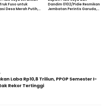
Truk Fuso untuk
Dandim 0102/Pidie Resmikan
asi Desa Merah Putih,
Jembatan Perintis Garuda,
at Ekonomi dan
Perkuat Konektivitas
anan Pangan
Antarwilayah
6
kan Laba Rp10,8 Triliun, PPOP Semester I-
tak Rekor Tertinggi