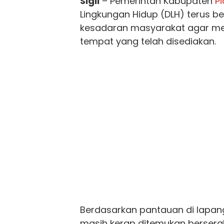
Sigli
– Pemerintah Kabupaten
Pi
Lingkungan Hidup (DLH) terus 
kesadaran masyarakat agar 
tempat yang telah disediakan.
Berdasarkan pantauan di lapa
masih kerap ditemukan berserak