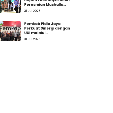
Bupati Pidie Jaya Hadiri
Peresmian Mushalla
Munzalan Mubarokan
31 Jul 2026
Kejaksaan Negeri Pidie
Jaya
Pemkab Pidie Jaya
Perkuat Sinergi dengan
UUI melalui
Pelaksanaan KKN di 17
31 Jul 2026
Gampong