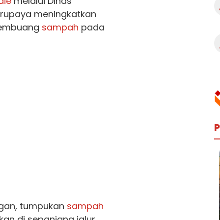
die
melalui Dinas
berupaya meningkatkan
membuang
sampah
pada
P
ngan, tumpukan
sampah
an di sepanjang jalur