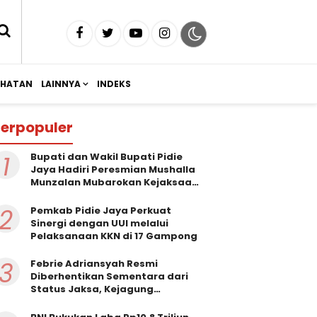
EHATAN
LAINNYA
INDEKS
erpopuler
1
Bupati dan Wakil Bupati Pidie
Jaya Hadiri Peresmian Mushalla
Munzalan Mubarokan Kejaksaan
Negeri Pidie Jaya
2
Pemkab Pidie Jaya Perkuat
Sinergi dengan UUI melalui
Pelaksanaan KKN di 17 Gampong
3
Febrie Adriansyah Resmi
Diberhentikan Sementara dari
Status Jaksa, Kejagung
Persilakan Ajukan Praperadilan