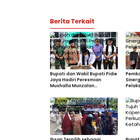
Berita Terkait
Bupati dan Wakil Bupati Pidie
Pemka
Jaya Hadiri Peresmian
Sinerg
Mushalla Munzalan
Pelaks
Mubarokan Kejaksaan Negeri
Gamp
Pidie Jaya
Ihsan Terpilih sebagai
Bupati