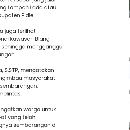
g Lampoh Lada atau
upaten Pidie.
juga terlihat
onal kawasan Blang
r, sehingga mengganggu
ungan.
na, S.STP, mengatakan
mengimbau masyarakat
sembarangan,
elintas.
ingatkan warga untuk
t yang telah
gnya sembarangan di