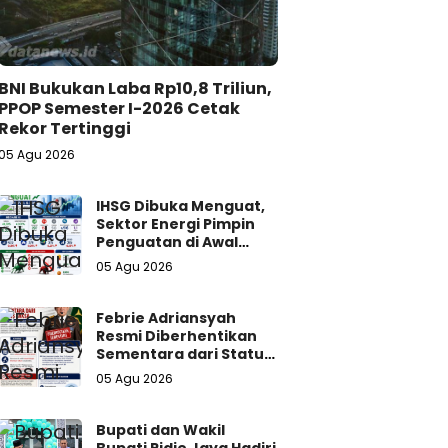
BNI Bukukan Laba Rp10,8 Triliun,
PPOP Semester I-2026 Cetak
Rekor Tertinggi
05 Agu 2026
IHSG Dibuka Menguat,
Sektor Energi Pimpin
Penguatan di Awal
Perdagangan
05 Agu 2026
Febrie Adriansyah
Resmi Diberhentikan
Sementara dari Status
Jaksa, Kejagung
05 Agu 2026
Persilakan Ajukan
Praperadilan
Bupati dan Wakil