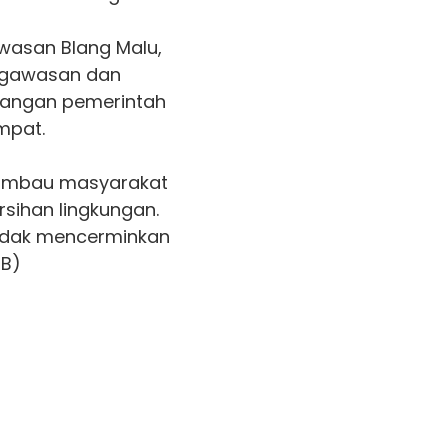
wasan Blang Malu,
ngawasan dan
angan pemerintah
mpat.
gimbau masyarakat
rsihan lingkungan.
dak mencerminkan
HB)