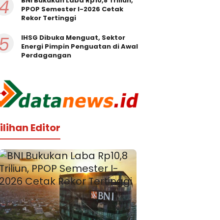
4
BNI Bukukan Laba Rp10,8 Triliun,
PPOP Semester I-2026 Cetak
Rekor Tertinggi
5
IHSG Dibuka Menguat, Sektor
Energi Pimpin Penguatan di Awal
Perdagangan
ilihan Editor