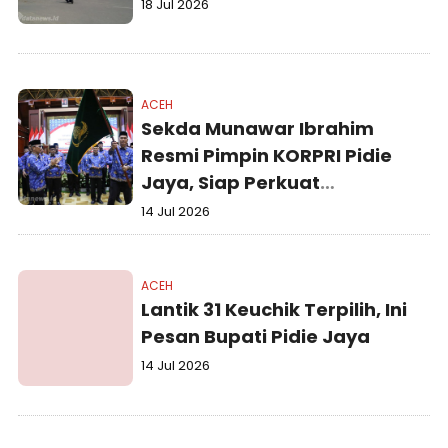
18 Jul 2026
ACEH
Sekda Munawar Ibrahim
Resmi Pimpin KORPRI Pidie
Jaya, Siap Perkuat
Profesionalisme ASN
14 Jul 2026
ACEH
Lantik 31 Keuchik Terpilih, Ini
Pesan Bupati Pidie Jaya
14 Jul 2026