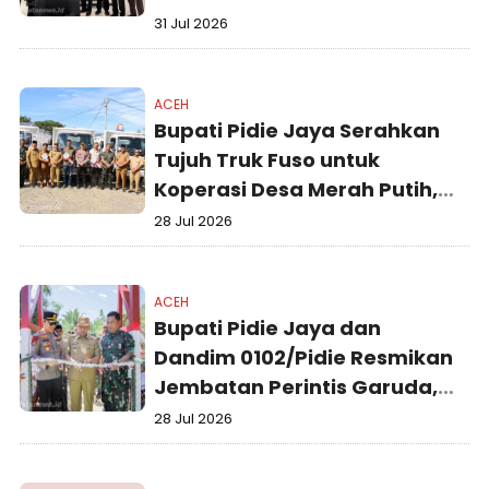
Gampong
31 Jul 2026
ACEH
Bupati Pidie Jaya Serahkan
Tujuh Truk Fuso untuk
Koperasi Desa Merah Putih,
Perkuat Ekonomi dan
28 Jul 2026
Ketahanan Pangan
ACEH
Bupati Pidie Jaya dan
Dandim 0102/Pidie Resmikan
Jembatan Perintis Garuda,
Perkuat Konektivitas
28 Jul 2026
Antarwilayah