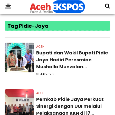
Tag Pidie-Jaya
ACEH
Bupati dan Wakil Bupati Pidie
Jaya Hadiri Peresmian
Mushalla Munzalan
Mubarokan Kejaksaan Negeri
31 Jul 2026
Pidie Jaya
ACEH
Pemkab Pidie Jaya Perkuat
Sinergi dengan UUI melalui
Pelaksanaan KKN di 17