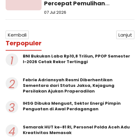
Percepat Pemulihan
Kesehatan dan Pendidikan
07 Jul 2026
Pascabanjir
Kembali
Lanjut
Terpopuler
1
BNI Bukukan Laba Rp10,8 Triliun, PPOP Semester
I-2026 Cetak Rekor Tertinggi
2
Febrie Adriansyah Resmi Diberhentikan
Sementara dari Status Jaksa, Kejagung
Persilakan Ajukan Praperadilan
3
IHSG Dibuka Menguat, Sektor Energi Pimpin
Penguatan di Awal Perdagangan
4
Semarak HUT ke-81 RI, Personel Polda Aceh Adu
Kreativitas Memasak