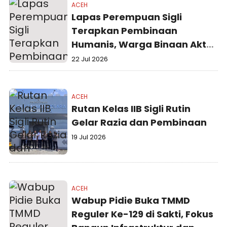
ACEH
Lapas Perempuan Sigli
Terapkan Pembinaan
Humanis, Warga Binaan Aktif
Berkebun hingga Produksi
22 Jul 2026
Kue
ACEH
Rutan Kelas IIB Sigli Rutin
Gelar Razia dan Pembinaan
19 Jul 2026
ACEH
Wabup Pidie Buka TMMD
Reguler Ke-129 di Sakti, Fokus