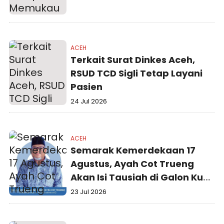
ACEH
Terkait Surat Dinkes Aceh,
RSUD TCD Sigli Tetap Layani
Pasien
24 Jul 2026
ACEH
Semarak Kemerdekaan 17
Agustus, Ayah Cot Trueng
Akan Isi Tausiah di Galon Kupi
Sigli
23 Jul 2026