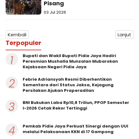
Pisang
03 Jul 2026
Kembali
Lanjut
Terpopuler
1
Bupati dan Wakil Bupati Pidie Jaya Hadiri
Peresmian Mushalla Munzalan Mubarokan
Kejaksaan Negeri Pidie Jaya
2
Febrie Adriansyah Resmi Diberhentikan
Sementara dari Status Jaksa, Kejagung
Persilakan Ajukan Praperadilan
3
BNI Bukukan Laba Rp10,8 Triliun, PPOP Semester
I-2026 Cetak Rekor Tertinggi
4
Pemkab Pidie Jaya Perkuat Sinergi dengan UUI
melalui Pelaksanaan KKN di 17 Gampong