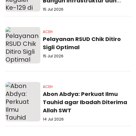
Bangun Infrastruktur dan
Tingkatkan Kesejahteraan
15 Jul 2026
Warga
ACEH
Pelayanan RSUD Chik Ditiro
Sigli Optimal
15 Jul 2026
ACEH
Abon Abdya: Perkuat Ilmu
Tauhid agar Ibadah Diterima
Allah SWT
14 Jul 2026