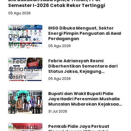
Semester I-2026 Cetak Rekor Tertinggi
05 Agu 2026
IHSG Dibuka Menguat, Sektor
Energi Pimpin Penguatan di Awal
Perdagangan
05 Agu 2026
Febrie Adriansyah Resmi
Diberhentikan Sementara dari
Status Jaksa, Kejagung
Persilakan Ajukan Praperadilan
05 Agu 2026
Bupati dan Wakil Bupati Pidie
Jaya Hadiri Peresmian Mushalla
Munzalan Mubarokan Kejaksaan
Negeri Pidie Jaya
31 Jul 2026
Pemkab Pidie Jaya Perkuat