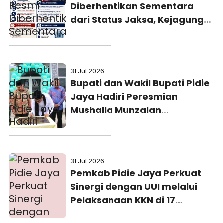
Diberhentikan Sementara
dari Status Jaksa, Kejagung
Persilakan Ajukan
Praperadilan
31 Jul 2026
Bupati dan Wakil Bupati Pidie
Jaya Hadiri Peresmian
Mushalla Munzalan
Mubarokan Kejaksaan Negeri
Pidie Jaya
31 Jul 2026
Pemkab Pidie Jaya Perkuat
Sinergi dengan UUI melalui
Pelaksanaan KKN di 17
Gampong