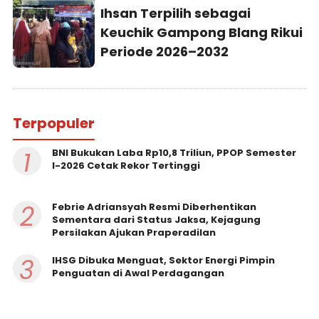
Ihsan Terpilih sebagai
Keuchik Gampong Blang Rikui
Periode 2026–2032
Terpopuler
1
BNI Bukukan Laba Rp10,8 Triliun, PPOP Semester
I-2026 Cetak Rekor Tertinggi
2
Febrie Adriansyah Resmi Diberhentikan
Sementara dari Status Jaksa, Kejagung
Persilakan Ajukan Praperadilan
3
IHSG Dibuka Menguat, Sektor Energi Pimpin
Penguatan di Awal Perdagangan