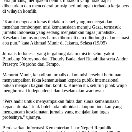
para jurnalis, merupakan bentuk tindakan yang tidak dapat
dibenarkan dan mencederai prinsip perlindungan terhadap kerja pers
di wilayah konflik.
"Kami mengecam keras tindakan
Israel
yang mencegat dan
menahan rombongan misi kemanusiaan menuju Gaza, termasuk
jurnalis
Indonesia
yang sedang menjalankan tugas jurnalistik.
Keselamatan insan pers harus dihormati dan dilindungi dalam situasi
apa pun," kata Akhmad Munir di Jakarta, Selasa (19/05)
Jurnalis
Indonesia
yang tergabung dalam misi tersebut yakni
Bambang Noroyono dan Thoudy Badai dari Republika serta Andre
Prasetyo Nugroho dari Tempo.
Menurut Munir, kehadiran jurnalis dalam misi tersebut bertujuan
menyampaikan fakta kemanusiaan kepada publik internasional,
bukan menjadi bagian dari konflik. Karena itu, seluruh pihak wajib
menghormati independensi dan keselamatan wartawan.
"Pers hadir untuk menyampaikan fakta dan suara kemanusiaan
kepada dunia. Tidak boleh ada intimidasi ataupun tindakan yang
mengancam keselamatan jurnalis yang menjalankan tugas
profesinya," ujarnya.
Berdasarkan informasi Kementerian Luar Negeri Republik