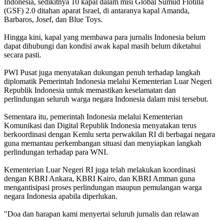
Indonesia, sedikitnya 10 kapal dalam misi Global Sumud Flotilla
(GSF) 2.0 ditahan aparat Israel, di antaranya kapal Amanda,
Barbaros, Josef, dan Blue Toys.
Hingga kini, kapal yang membawa para jurnalis
Indonesia
belum
dapat dihubungi dan kondisi awak kapal masih belum diketahui
secara pasti.
PWI
Pusat juga menyatakan dukungan penuh terhadap langkah
diplomatik Pemerintah
Indonesia
melalui Kementerian Luar Negeri
Republik
Indonesia
untuk memastikan keselamatan dan
perlindungan seluruh warga negara
Indonesia
dalam misi tersebut.
Sementara itu, pemerintah
Indonesia
melalui Kementerian
Komunikasi dan Digital Republik
Indonesia
menyatakan terus
berkoordinasi dengan Kemlu serta perwakilan RI di berbagai negara
guna memantau perkembangan situasi dan menyiapkan langkah
perlindungan terhadap para WNI.
Kementerian Luar Negeri RI juga telah melakukan koordinasi
dengan KBRI Ankara, KBRI Kairo, dan KBRI Amman guna
mengantisipasi proses perlindungan maupun pemulangan warga
negara
Indonesia
apabila diperlukan.
"Doa dan harapan kami menyertai seluruh jurnalis dan relawan