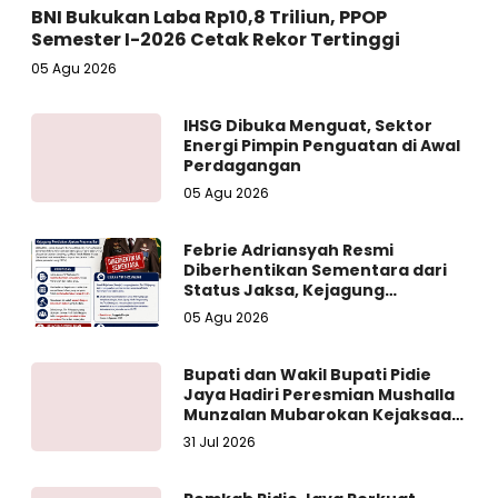
BNI Bukukan Laba Rp10,8 Triliun, PPOP
Semester I-2026 Cetak Rekor Tertinggi
05 Agu 2026
IHSG Dibuka Menguat, Sektor
Energi Pimpin Penguatan di Awal
Perdagangan
05 Agu 2026
Febrie Adriansyah Resmi
Diberhentikan Sementara dari
Status Jaksa, Kejagung
Persilakan Ajukan Praperadilan
05 Agu 2026
Bupati dan Wakil Bupati Pidie
Jaya Hadiri Peresmian Mushalla
Munzalan Mubarokan Kejaksaan
Negeri Pidie Jaya
31 Jul 2026